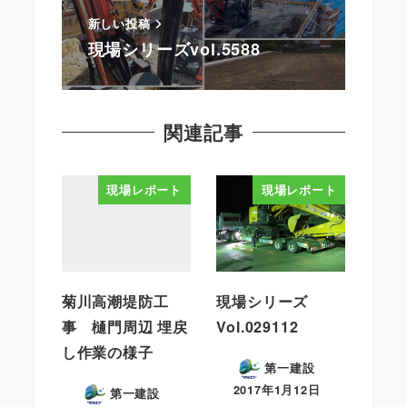
新しい投稿
現場シリーズvol.5588
関連記事
現場レポート
現場レポート
菊川高潮堤防工
現場シリーズ
事 樋門周辺 埋戻
Vol.029112
し作業の様子
第一建設
2017年1月12日
第一建設