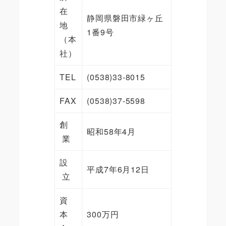
在
静岡県磐田市緑ヶ丘
地
1番9号
（本
社）
TEL
(0538)33-8015
FAX
(0538)37-5598
創
昭和58年4月
業
設
平成7年6月12日
立
資
本
300万円