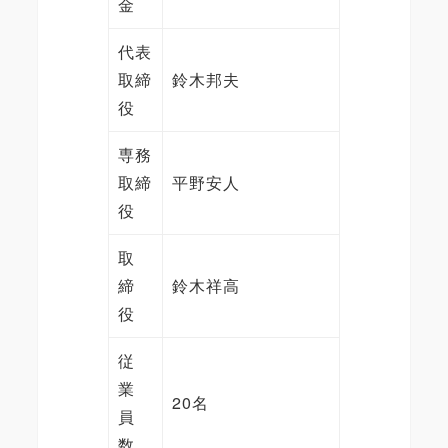
金
代表
取締
鈴木邦夫
役
専務
取締
平野安人
役
取
締
鈴木祥高
役
従
業
20名
員
数