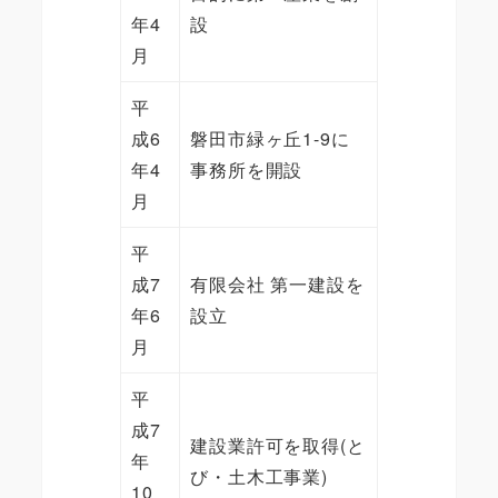
年4
設
月
平
成6
磐田市緑ヶ丘1-9に
年4
事務所を開設
月
平
成7
有限会社 第一建設を
年6
設立
月
平
成7
建設業許可を取得(と
年
び・土木工事業)
10