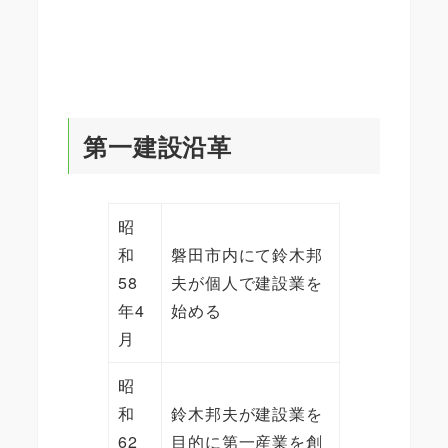
第一建設沿革
昭
和
磐田市内にて鈴木邦
58
夫が個人で建設業を
年4
始める
月
昭
和
鈴木邦夫が建設業を
62
目的に第一産業を創