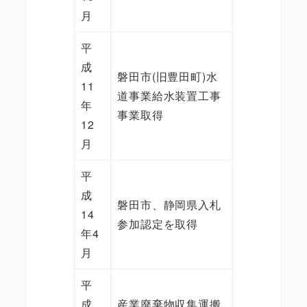
月
平
成
磐田市(旧豊田町)水
11
道事業給水装置工事
年
事業取得
12
月
平
成
磐田市、静岡県入札
14
参加認定を取得
年4
月
平
成
産業廃棄物収集運搬